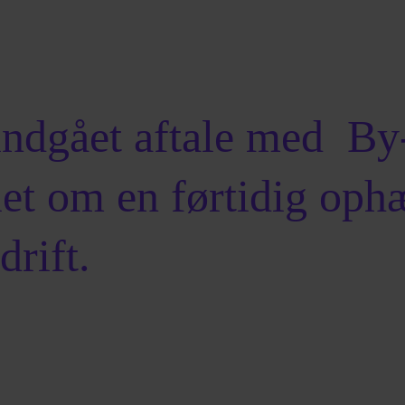
indgået aftale med By
iet om en førtidig oph
rift.