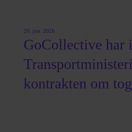
29. jun. 2026
GoCollective har 
Transportminister
kontrakten om togd