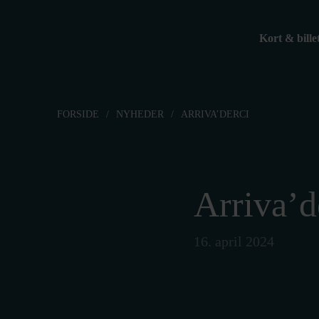
Skip to content
Kort & bille
FORSIDE
/
NYHEDER
/
ARRIVA’DERCI
Arriva’d
16. april 2024