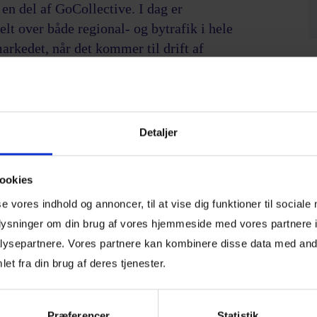
n del af GoCollective. I dag er
lt over både regional- og bytrafik i hele
arkedet, når det kommer til drift af
 i 2017 blev indsat 37 gasbusser til at
e også drevet det private uddannelsescenter
Detaljer
ed voksenundervisning. UCplus udbyder
er, vagt- og sikkerhedskurser på tværs af 8
ookies
over havnebusserne, der har været en stor
se vores indhold og annoncer, til at vise dig funktioner til sociale
 de havde deres første sejltur i år 2000.
oplysninger om din brug af vores hjemmeside med vores partnere i
 kontrakten. Senest i 2020, hvor der blev
ysepartnere. Vores partnere kan kombinere disse data med andr
et fra din brug af deres tjenester.
danske togmarked efter at have vundet
t af den regionale togdrift i Midt- og
Præferencer
Statistik