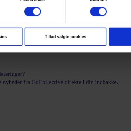
 genvundet kontrakten i både 2009 og 2018,
il og med 2028. Med forlængelsen i 2018
ninger, Odense-Svendborg og Vejle-Struer,
jedel.
ies
Tillad valgte cookies
l af GoCollective, men blev lukket ned i
dateringer
?
e nyheder fra GoCollective direkte i din indbakke.