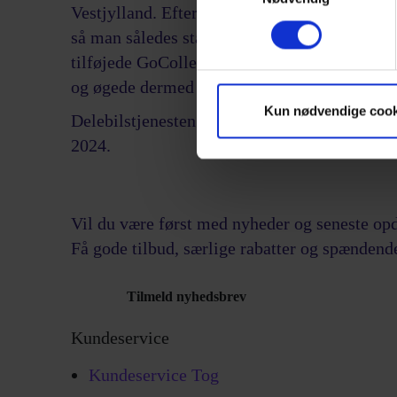
Vestjylland. Efterfølgende har GoCollective
så man således står for togkontrakten frem t
tilføjede GoCollective samtidig to nye stræk
og øgede dermed togtrafikken med ca. en tred
Kun nødvendige cook
Delebilstjenesten SHARE NOW var også en de
2024.
Vil du være først med
nyheder
og
seneste op
Få gode tilbud, særlige rabatter og spændend
Tilmeld nyhedsbrev
Kundeservice
Kundeservice Tog