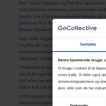
Bus, Veolia Danmark og Pan Bus også blevet e
GoCollectives aktiviteter på busområdet forde
landet. GoCollective er desuden førende på m
gasbusser bl.a. linje 5C i København, hvor der
betjene Nordeuropas travleste buslinje.
Lige siden begyndelse i 1997 har GoCollectiv
Samtykke
UCplus, der har mere end 40 års erfaring m
danskuddannelser, danskprøver, transportkurs
lokationer i Danmark.
Denne hjemmeside bruger c
I Københavns havn sejler GoCollective derud
Vi bruger cookies til at tilpas
del af det spirende liv på havnefronten, siden
vores trafik. Vi deler også 
GoCollective har ad flere omgange genvundet
annonceringspartnere og anal
indsat helt nye elektriske havnebusser.
dem, eller som de har indsaml
I 2003 gjorde GoCollective sin entre på det 
Samtykkevalg
danmarkshistoriens første togudbud – udbudde
Nødvendig