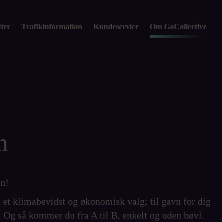
tter
Trafikinformation
Kundeservice
Om GoCollective
n
en!
 et klimabevidst og økonomisk valg; til gavn for dig
af. Og så kommer du fra A til B, enkelt og uden bøvl.