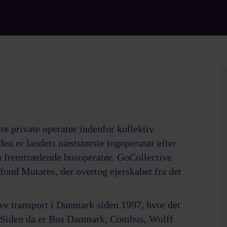
te private operatør indenfor kollektiv
en er landets næststørste togoperatør efter
en fremtrædende busoperatør. GoCollective
lfond Mutares, der overtog ejerskabet fra det
ive transport i Danmark siden 1997, hvor det
. Siden da er Bus Danmark, Combus, Wulff