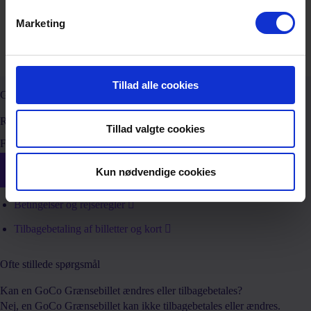
Ribe - Niebüll
99,-
50,-
Marketing
Tønder - Niebüll
49,-
25,-
Tillad alle cookies
GoCo Grænsebillet
Rejs ud og hjem samme dag.
Tillad valgte cookies
Find din GoCo Grænsebillet i Rejsebillet.
Kun nødvendige cookies
Køb billet her
Betingelser og rejseregler
Tilbagebetaling af billetter og kort
Ofte stillede spørgsmål
Kan en GoCo Grænsebillet ændres eller tilbagebetales?
Nej, en GoCo Grænsebillet kan ikke tilbagebetales eller ændres.