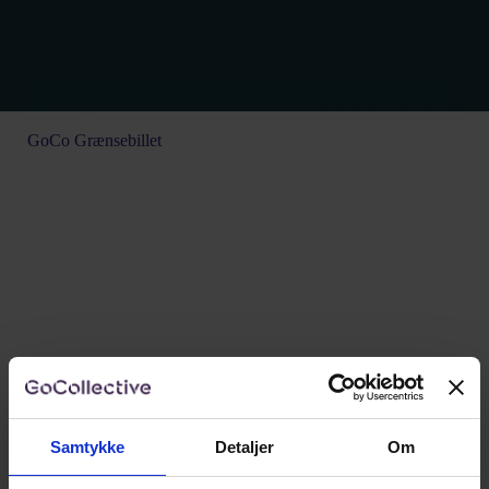
GoCo Grænsebillet
Samtykke
Detaljer
Om