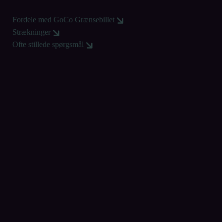
Åbn link i ny fane
Fordele med GoCo Grænsebillet
Åbn link i ny fane
Strækninger
Åbn link i ny fane
Ofte stillede spørgsmål