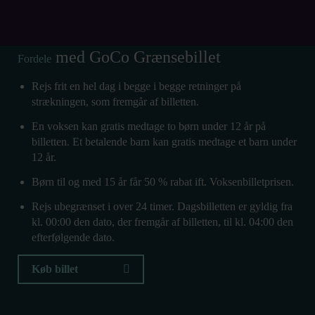
med GoCo Grænsebillet
Fordele
Rejs frit en hel dag
i begge i begge retninger på
strækningen, som fremgår af billetten.
En voksen kan gratis medtage
to børn under 12 år
på
billetten. Et betalende barn kan gratis medtage et barn under
12 år.
Børn til og med 15 år får
50 % rabat
ift. Voksenbilletprisen.
Rejs ubegrænset i over 24 timer.
Dagsbilletten er gyldig fra
kl. 00:00 den dato, der fremgår af billetten, til kl. 04:00 den
efterfølgende dato.
Køb billet
Åbn link i ny fane