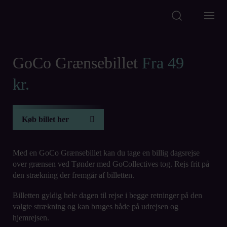
Skip to content
GoCo Grænsebillet
Fra 49
kr.
Køb billet her
Åbn link i ny fane
Med en GoCo Grænsebillet kan du tage en billig dagsrejse
over grænsen ved Tønder med GoCollectives tog. Rejs frit på
den strækning der fremgår af billetten.
Billetten gyldig hele dagen til rejse i begge retninger på den
valgte strækning og kan bruges både på udrejsen og
hjemrejsen.