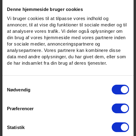
Denne hjemmeside bruger cookies
Vi bruger cookies til at tilpasse vores indhold og
annoncer, til at vise dig funktioner til sociale medier og til
at analysere vores trafik. Vi deler også oplysninger om
din brug af vores hjemmeside med vores partnere inden
for sociale medier, annonceringspartnere og
analysepartnere. Vores partnere kan kombinere disse
data med andre oplysninger, du har givet dem, eller som
de har indsamlet fra din brug af deres tjenester.
Samtykkevalg
En GoCo Grænsebillet kan købes til følgende strækninger:
Nødvendig
Strækning
Voksen
Barn
Præferencer
Nr. Nebel - Niebüll
179,-
90,-
Statistik
Esbjerg - Niebüll
129,-
65,-