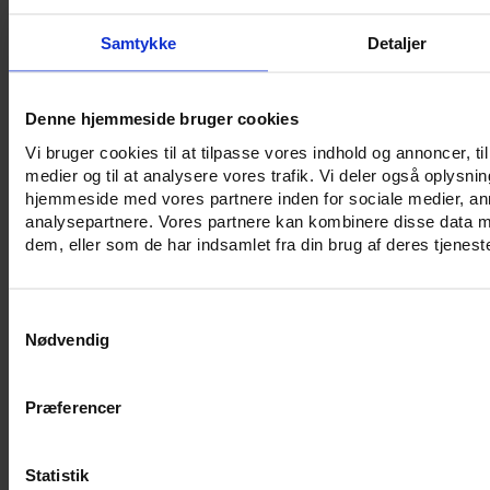
Samtykke
Detaljer
Denne hjemmeside bruger cookies
Vi bruger cookies til at tilpasse vores indhold og annoncer, til 
medier og til at analysere vores trafik. Vi deler også oplysni
hjemmeside med vores partnere inden for sociale medier, a
analysepartnere. Vores partnere kan kombinere disse data m
dem, eller som de har indsamlet fra din brug af deres tjeneste
Samtykkevalg
Nødvendig
Præferencer
Vil du være først med
nyheder
og
seneste opdateringer
?
Få gode tilbud, særlige rabatter og spændende nyheder fra
GoCollective direkte i din indbakke.
Statistik