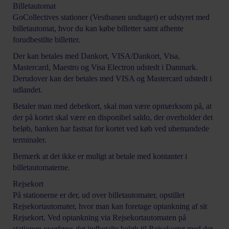
Billetautomat
GoCollectives stationer (Vestbanen undtaget) er udstyret med
billetautomat, hvor du kan købe billetter samt afhente
forudbestilte billetter.
Der kan betales med Dankort, VISA/Dankort, Visa,
Mastercard, Maestro og Visa Electron udstedt i Danmark.
Derudover kan der betales med VISA og Mastercard udstedt i
udlandet.
Betaler man med debetkort, skal man være opmærksom på, at
der på kortet skal være en disponibel saldo, der overholder det
beløb, banken har fastsat for kortet ved køb ved ubemandede
terminaler.
Bemærk at det ikke er muligt at betale med kontanter i
billetautomaterne.
Rejsekort
På stationerne er der, ud over billetautomater, opstillet
Rejsekortautomater, hvor man kan foretage optankning af sit
Rejsekort. Ved optankning via Rejsekortautomaten på
stationen overføres det indbetalte beløb til Rejsekortet med det