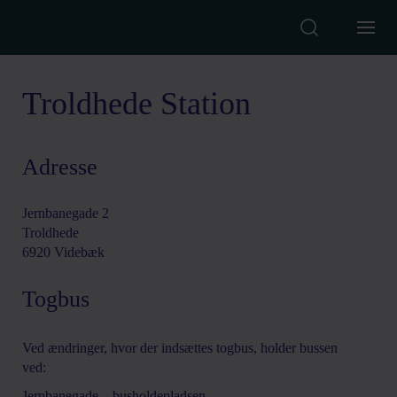
Skip to content
Troldhede Station
Adresse
Jernbanegade 2
Troldhede
6920 Videbæk
Togbus
Ved ændringer, hvor der indsættes togbus, holder bussen
ved:
Jernbanegade – busholdepladsen