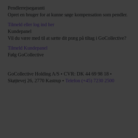
Pendlerrejsegaranti
Opret en bruger for at kunne søge kompensation som pendler.
Tilmeld eller log ind her
Kundepanel
Vil du være med til at sætte dit præg på tiltag i GoCollective?
Tilmeld Kundepanel
Følg GoCollective
Åbn link i ny fane
Åbn link i ny fane
GoCollective Holding A/S • CVR: DK 44 69 98 18 •
Skøjtevej 26, 2770 Kastrup •
Telefon (+45) 7230 2500